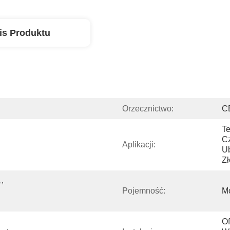
is Produktu
Orzecznictwo:
C
Te
Cz
Aplikacji:
Ub
Zł
 
Pojemność:
M
Of