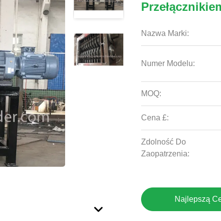
Przełączniki
Nazwa Marki:
Numer Modelu:
MOQ:
Cena £:
Zdolność Do
Zaopatrzenia:
Najlepszą C