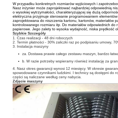
W przypadku konkretnych rozmiarów wyjściowych i zapotrzebow
Nasz inżynier może zaprojektować najbardziej odpowiednią ni
o wysokiej wytrzymałości, charakteryzującej się dużą odporności
elektryczna przyjmuje sterowanie programowaniem elementów e
zaprojektowana do niszczenia kartonu, kartonów, materiałów p
kontrolowanego rozmiaru itp. Do materiałów odpowiednich do roz
papierowe.
Jego zalety to wysoka wydajność, niska prędkość o
Szybkie Szczegóły
1. Czas realizacji - 48 dni roboczych
2. Termin płatności - 30% zaliczki raz po podpisaniu umowy, 7
3. Instalacja maszyny
za.
Dostawa prawie całego zestawu maszyn, bardzo łatwa d
b.
W razie potrzeby wspieramy również instalację za gran
4. Nasz okres gwarancji wynosi 12 miesięcy.
W okresie gwaranc
spowodowane czynnikami ludzkimi.
I technicy są dostępni do 
części są naliczane według ceny nabycia.
Zdjęcie maszyny