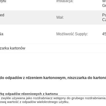
pytu
Instalacja:
Wi
Gr
ed 
Po
Wał:
Cz
a 
Możliwość Supply:
45
czarka kartonów
 do
odpadów z rdzeniem kartonowym, niszczarka do karto
rkę odpadów rdzeniowych z kartonu
t zwykle używana jako rozdrabniacz wstępny do grubego rozdrabniania
nową wartość z odpadów wielokrotnego użytku.