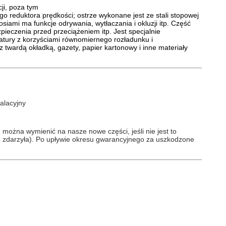
ji, poza tym
go reduktora prędkości;
ostrze wykonane jest ze stali stopowej
siami ma funkcje odrywania, wytłaczania i okluzji itp. Część
eczenia przed przeciążeniem itp. Jest specjalnie
latury z korzyściami równomiernego rozładunku i
z twardą okładką, gazety, papier kartonowy i inne materiały
alacyjny
można wymienić na nasze nowe części, jeśli nie jest to
 zdarzyła).
Po upływie okresu gwarancyjnego za uszkodzone