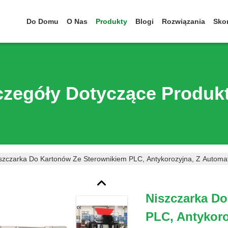
Do Domu
O Nas
Produkty
Blogi
Rozwiązania
Skon
czegóły Dotyczące Produk
szczarka Do Kartonów Ze Sterownikiem PLC, Antykorozyjna, Z Autom
Niszczarka D
PLC, Antykor