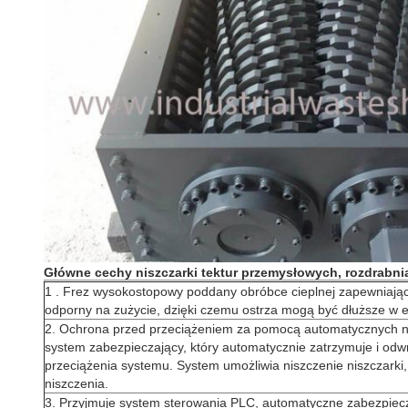
Główne cechy
niszczarki tektur przemysłowych, rozdrabni
1
.
Frez wysokostopowy poddany obróbce cieplnej zapewniający
odporny na zużycie, dzięki czemu ostrza mogą być dłuższe w e
2. Ochrona przed przeciążeniem za pomocą automatycznych ni
system zabezpieczający, który automatycznie zatrzymuje i od
przeciążenia systemu.
System umożliwia niszczenie niszczarki
niszczenia.
3. Przyjmuje system sterowania PLC, automatyczne zabezpiec