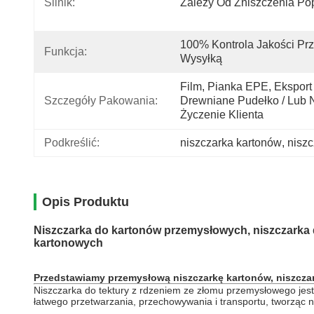
Silnik:
Zależy Od Zniszczenia Po
100% Kontrola Jakości Prz
Funkcja:
Wysyłką
Film, Pianka EPE, Eksport 
Szczegóły Pakowania:
Drewniane Pudełko / Lub N
Życzenie Klienta
Podkreślić:
niszczarka kartonów
, 
nisz
Opis Produktu
Niszczarka do
kartonów
przemysłowych, niszczarka
kartonowych
Przedstawiamy
przemysłową niszczarkę kartonów, niszcza
Niszczarka do tektury z rdzeniem ze złomu przemysłowego
jes
łatwego przetwarzania, przechowywania i transportu, tworząc 