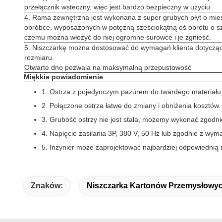
przełącznik wsteczny, więc jest bardzo bezpieczny w użyciu.
4. Rama zewnętrzna jest wykonana z super grubych płyt o mies
obróbce, wyposażonych w potężną sześciokątną oś obrotu o szer
czemu można włożyć do niej ogromne surowce i je zgnieść.
5. Niszczarkę można dostosować do wymagań klienta dotyczący
rozmiaru.
Otwarte dno pozwala na maksymalną przepustowość
Miękkie powiadomienie
1. Ostrza z pojedynczym pazurem do twardego materiału,
2. Połączone ostrza łatwe do zmiany i obniżenia kosztów.
3. Grubość ostrzy nie jest stała, możemy wykonać zgodni
4. Napięcie zasilania 3P, 380 V, 50 Hz lub zgodnie z wym
5. Inżynier może zaprojektować najbardziej odpowiednią 
Znaków:
Niszczarka Kartonów Przemysłowy