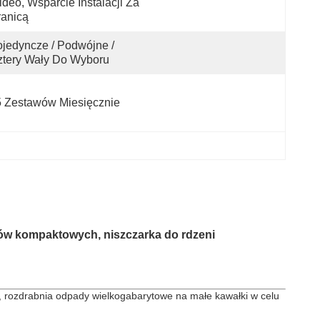
deo, Wsparcie Instalacji Za 
anicą
jedyncze / Podwójne / 
tery Wały Do ​​wyboru
 Zestawów Miesięcznie
nów
kompaktowych, niszczarka do rdzeni
, rozdrabnia odpady wielkogabarytowe na małe kawałki w celu