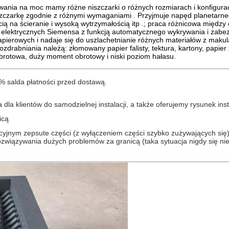
ania na moc mamy różne niszczarki o różnych rozmiarach i konfigurac
szczarkę zgodnie z różnymi wymaganiami
.
Przyjmuje napęd planetarne
ą na ścieranie i wysoką wytrzymałością itp .;
praca różnicowa między o
lektrycznych Siemensa z funkcją automatycznego wykrywania i zabezpi
apierowych i nadaje się do uszlachetnianie różnych materiałów z maku
drabniania należą: złomowany papier falisty, tektura, kartony, papier 
brotowa, duży moment obrotowy i niski poziom hałasu.
0% salda płatności przed dostawą.
la klientów do samodzielnej instalacji, a także oferujemy rysunek inst
icą
yjnym zepsute części (z wyłączeniem części szybko zużywających się) 
rozwiązywania dużych problemów za granicą (taka sytuacja nigdy się nie