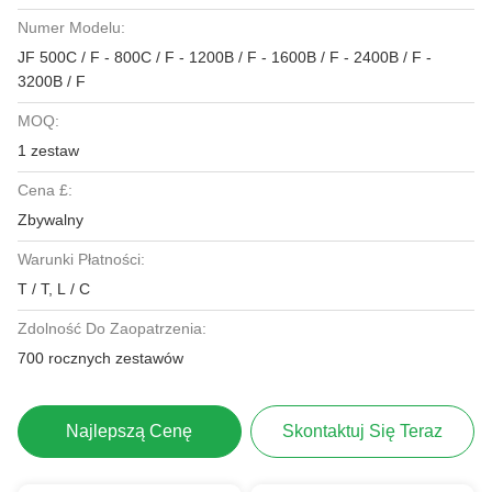
Numer Modelu:
JF 500C / F - 800C / F - 1200B / F - 1600B / F - 2400B / F -
3200B / F
MOQ:
1 zestaw
Cena £:
Zbywalny
Warunki Płatności:
T / T, L / C
Zdolność Do Zaopatrzenia:
700 rocznych zestawów
Najlepszą Cenę
Skontaktuj Się Teraz