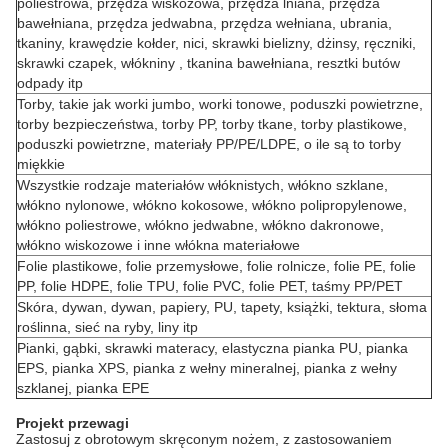
poliestrowa, przędza wiskozowa, przędza lniana, przędza
bawełniana, przędza jedwabna, przędza wełniana, ubrania,
tkaniny, krawędzie kołder, nici, skrawki bielizny, dżinsy, ręczniki,
skrawki czapek, włókniny , tkanina bawełniana, resztki butów
odpady itp
Torby, takie jak worki jumbo, worki tonowe, poduszki powietrzne,
torby bezpieczeństwa, torby PP, torby tkane, torby plastikowe,
poduszki powietrzne, materiały PP/PE/LDPE, o ile są to torby
miękkie
Wszystkie rodzaje materiałów włóknistych, włókno szklane,
włókno nylonowe, włókno kokosowe, włókno polipropylenowe,
włókno poliestrowe, włókno jedwabne, włókno dakronowe,
włókno wiskozowe i inne włókna materiałowe
Folie plastikowe, folie przemysłowe, folie rolnicze, folie PE, folie
PP, folie HDPE, folie TPU, folie PVC, folie PET, taśmy PP/PET
Skóra, dywan, dywan, papiery, PU, ​​tapety, książki, tektura, słoma
roślinna, sieć na ryby, liny itp
Pianki, gąbki, skrawki materacy, elastyczna pianka PU, pianka
EPS, pianka XPS, pianka z wełny mineralnej, pianka z wełny
szklanej, pianka EPE
Projekt przewagi
Zastosuj z obrotowym skręconym nożem, z zastosowaniem