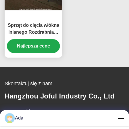
Sprzęt do cięcia włókna
lnianego Rozdrabniacz
do surowca lnianego
Najlepszą cenę
Duża moc
Skontaktuj się z nami
Hangzhou Joful Industry Co., Ltd
Wiadomość elektroniczna
Ada
ada.zhang@jofulindustry.com