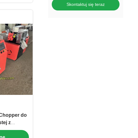
Skontaktuj się teraz
 Chopper do
tej z
zrzutem
enę