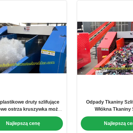
 plastikowe druty szlifujące
Odpady Tkaniny Szlif
owe ostrza kruszywka może
Włókna Tkaniny S
zierać wszystkie miękkie
Oszczędność energi
Najlepszą cenę
Najlepszą c
odpady
obrotowe Szli