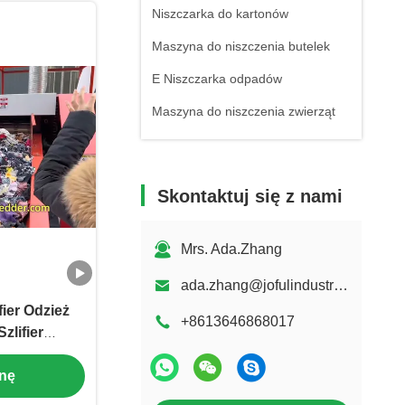
Niszczarka do kartonów
Maszyna do niszczenia butelek
E Niszczarka odpadów
Maszyna do niszczenia zwierząt
Części do niszczarek
Skontaktuj się z nami
Mrs. Ada.Zhang
ada.zhang@jofulindustry.com
ier Odzież
+8613646868017
zlifier
i Łopatki
enę
fier