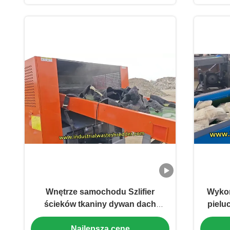
Wnętrze samochodu Szlifier
Wykor
ścieków tkaniny dywan dach
pielu
skórzany krusznik dostosowany
serwet
Najlepszą cenę
pojemność i rozrzut wielkość
wyda