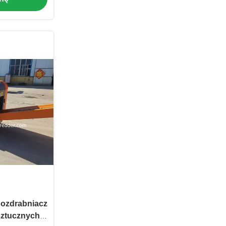
 Rozdrabniacz
sztucznych