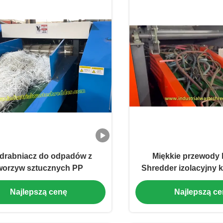
drabniacz do odpadów z
Miękkie przewody
worzyw sztucznych PP
Shredder izolacyjny k
wysokiej wytrzymałośc
Najlepszą cenę
Najlepszą c
stopu stalowego duż