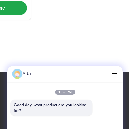
 przemysłu
enę
Ada
1:52 PM
Nasz adres
Good day, what product are you looking 
Adres
for?
No.1 Rd, Dongzhou Industry Area, Fuyang District,
Hangzhou city, China, 311400