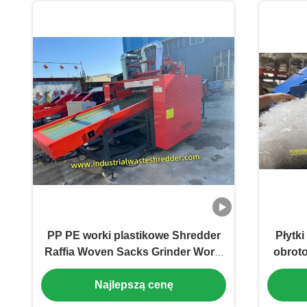
PP PE worki plastikowe Shredder
Płytki
Raffia Woven Sacks Grinder Worki
obrot
handlowe Crusher Duża
rozd
Najlepszą cenę
pojemność