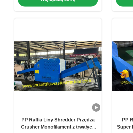
PP Raffia Liny Shredder Przędza
PP R
Crusher Monofilament z trwałych
Super 