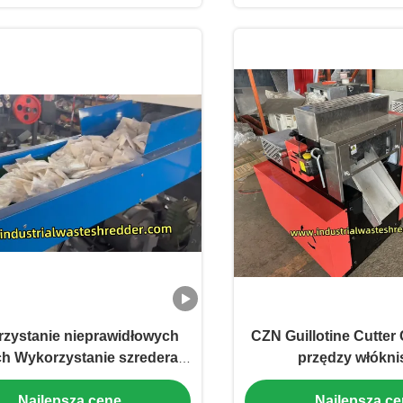
zystanie nieprawidłowych
CZN Guillotine Cutter
ch Wykorzystanie szredera
przędzy włóknis
ki sanitarnej Szlifowanie z
dostosowanym ro
Najlepszą cenę
Najlepszą c
jnym nożami obrotowymi