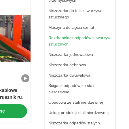
przemysłowych
Niszczarka do folii z tworzywa
sztucznego
Maszyna do cięcia szmat
Rozdrabniacz odpadów z tworzyw
sztucznych
Niszczarka jednowałowa
Niszczarka bębnowa
Niszczarka dwuwałowa
Ścigacz odpadów ze stali
 kablowe
nierdzewnej
rusznik rur
Obudowa ze stali nierdzewnej
i narzędzie
enę
a pojemność
Usługi produkcji stali nierdzewnej
Niszczarka odpadów stałych