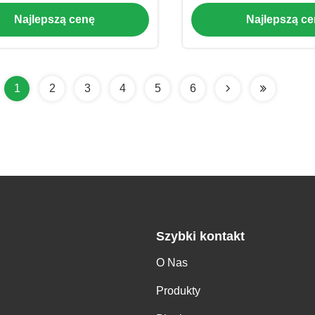
zędziem stopu stalowego
Owijarka do folii do
Najlepszą cenę
Najlepszą c
1
2
3
4
5
6
Szybki kontakt
O Nas
Produkty