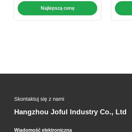
wydajnych ostrzy obrotowych
nar
Najlepszą cenę
HRC> 60
Skontaktuj się z nami
Hangzhou Joful Industry Co., Ltd
Wiadomość elektroniczna