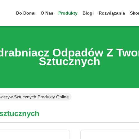
Do Domu
O Nas
Produkty
Blogi
Rozwiązania
Skon
drabniacz Odpadów Z Two
Sztucznych
orzyw Sztucznych Produkty Online
sztucznych