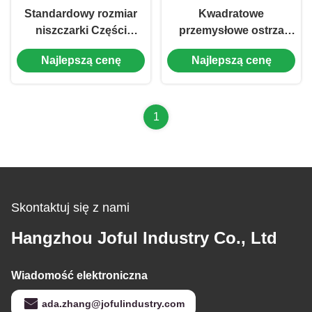
Standardowy rozmiar
Kwadratowe
niszczarki Części
przemysłowe ostrza
naprawcze Grubość 20
tnące Precyzyjna
Najlepszą cenę
Najlepszą cenę
mm - 55 mm Wysoka
obróbka do
odporność na zużycie
rozdrabniaczy
jednowałowych
1
Skontaktuj się z nami
Hangzhou Joful Industry Co., Ltd
Wiadomość elektroniczna
ada.zhang@jofulindustry.com