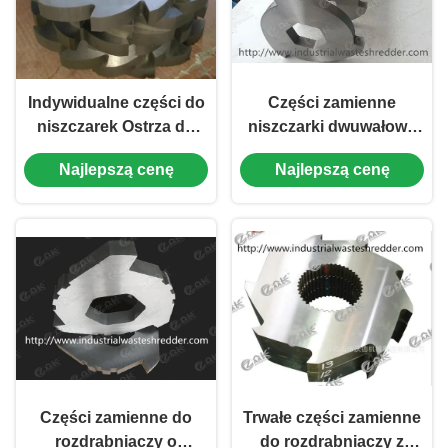
Indywidualne części do
Części zamienne
niszczarek Ostrza do
niszczarki dwuwałowe
niszczarek
Niszczarki do palet
Najlepszą cenę
Najlepszą cenę
przemysłowych do
drewnianych
produktów
Dostosowane ostrze /
elektronicznych
nóż
Części zamienne do
Trwałe części zamienne
rozdrabniaczy o
do rozdrabniaczy z