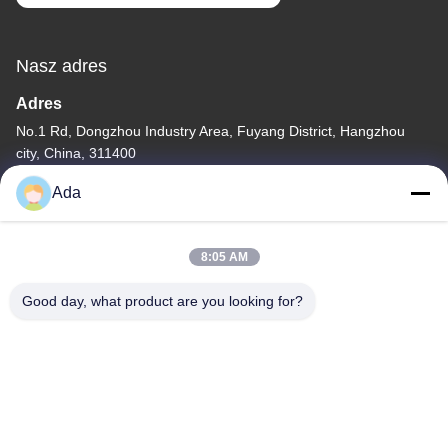
Nasz adres
Adres
No.1 Rd, Dongzhou Industry Area, Fuyang District, Hangzhou
city, China, 311400
Tel.
Ada
86-571-63559816
8:05 AM
Good day, what product are you looking for?
Polityka prywatności
|
Sitemap
Chiny dobre. Jakość Niszczarka odpadów przemysłowych
Sprzedawca. -2026 Hangzhou Joful Industry Co., Ltd Wszystkie.
Prawa zastrzeżone.