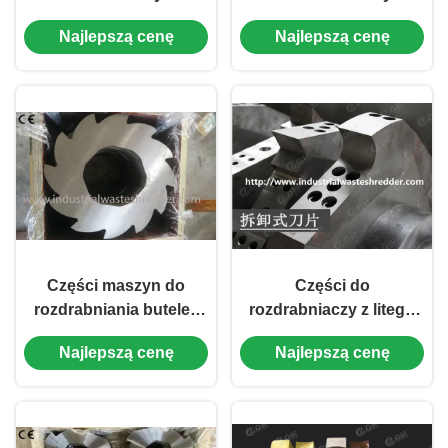
wysokiej precyzji
tworzywa sztucznego,
Najlepszą cenę
Najlepszą cenę
Plastikowe ostrza
dobra wytrzymałość
rozdrabniaczy do bębna
Plastikowe ostrza
rozdrabniaczy
Części maszyn do
Części do
rozdrabniania butelek
rozdrabniaczy z litego
PET, zapasowe ostrza
metalu Zintegrowane
Najlepszą cenę
Najlepszą cenę
rozdrabniaczy Płynne
ostrza Wysoka
cięcie
twardość,
przeciwutleniająca