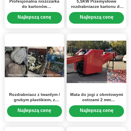
Profesjonalna niszczarka
5,5KW Przemysłowe
do kartonów
rozdrabniacze kartonu do
przemysłowych Moc 5,5
ściółki dla zwierząt
kW dla folii aluminiowej
Najlepszą cenę
Najlepszą cenę
Rozdrabniacz z twardym /
Mata do jogi z obrotowymi
grubym plastikiem, z
ostrzami 2 mm
pojedynczym wałem,
przemysłowa niszczarka do
hydrauliczne pchanie
śmieci
Najlepszą cenę
Najlepszą cenę
Dostosowana pojemność