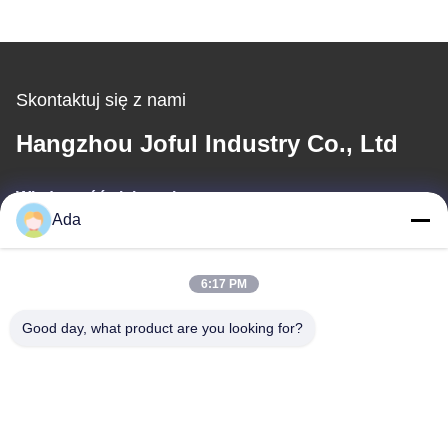
Skontaktuj się z nami
Hangzhou Joful Industry Co., Ltd
Wiadomość elektroniczna
Ada
ada.zhang@jofulindustry.com
6:17 PM
Nasz adres
Good day, what product are you looking for?
Adres
No.1 Rd, Dongzhou Industry Area, Fuyang District, Hangzhou
city, China, 311400
Tel.