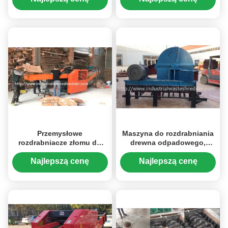
przeciążeniem
wytrzymałości
przemysłowej
Przemysłowe
Maszyna do rozdrabniania
rozdrabniacze złomu do
drewna odpadowego,
papieru Obrotowe ostrza
przemysłowa strzępiarka
do grubego rozdrabniania
dwuwałowa
Najlepszą cenę
Najlepszą cenę