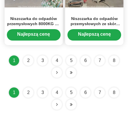
Niszczarka do odpadów
Niszczarka do odpadów
przemysłowych 8000KG PE
przemysłowych ze skóry
/ EPE
bydlęcej do futra
zwierzęcego
Najlepszą cenę
Najlepszą cenę
1
2
3
4
5
6
7
8
1
2
3
4
5
6
7
8