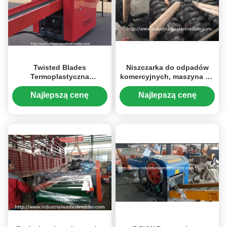
Twisted Blades
Niszczarka do odpadów
Termoplastyczna
komercyjnych, maszyna do
poliolefinowa przemysłowa
niszczenia papieru
niszczarka do odpadów
przemysłowego
Najlepszą cenę
Najlepszą cenę