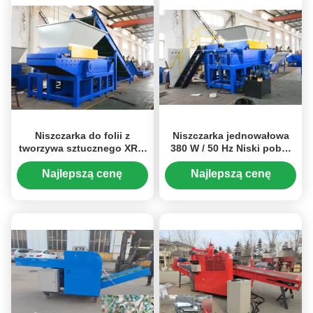
Niszczarka do folii z
Niszczarka jednowałowa
tworzywa sztucznego XRM
380 W / 50 Hz Niski pobór
1000, Niszczarka do folii PP
energii
PE HDPE, silnik 55KW,
Najlepszą cenę
Najlepszą cenę
komora rozdrabniająca o
rozmiarze 1000 * 1000 mm