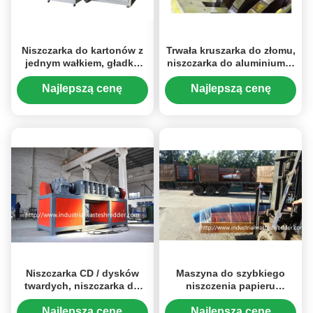
Niszczarka do kartonów z
Trwała kruszarka do złomu,
jednym wałkiem, gładka
niszczarka do aluminium o
strzępiarka przemysłowa
niskim poziomie hałasu
Najlepszą cenę
Najlepszą cenę
Niszczarka CD / dysków
Maszyna do szybkiego
twardych, niszczarka do
niszczenia papieru
złomu E z automatyczną
przemysłowego, niszczarka
ochroną przed
do papieru o
Najlepszą cenę
Najlepszą cenę