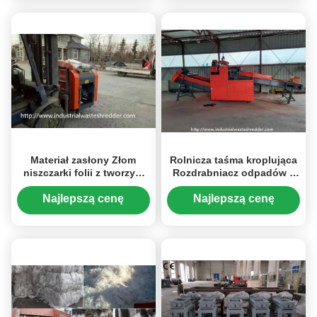
Materiał zasłony Złom
Rolnicza taśma kroplująca
niszczarki folii z tworzyw
Rozdrabniacz odpadów z
sztucznych Możliwość
tworzyw sztucznych
dostosowania Wydajność
Szklarnia Cięcie folii z
Najlepszą cenę
Najlepszą cenę
Oszczędność energii
tworzywa sztucznego