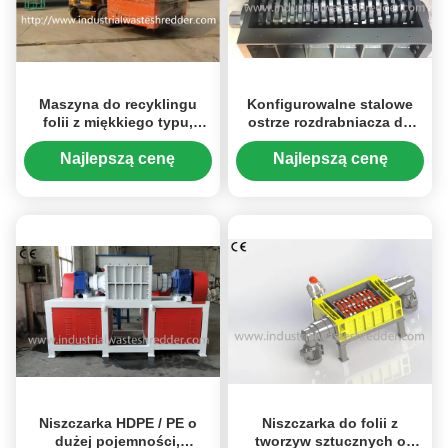
Maszyna do recyklingu
Konfigurowalne stalowe
folii z miękkiego typu,
ostrze rozdrabniacza do
szlifierka do butów
folii z systemem
Oszczędność energii
sterowania PLC
Najlepszą cenę
Najlepszą cenę
Niszczarka HDPE / PE o
Niszczarka do folii z
dużej pojemności,
tworzyw sztucznych o