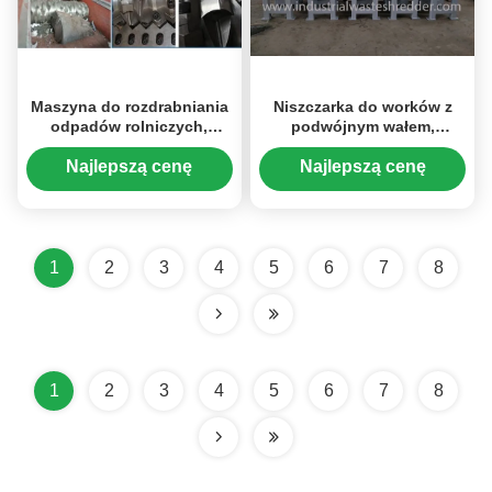
Maszyna do rozdrabniania
Niszczarka do worków z
odpadów rolniczych,
podwójnym wałem,
jednowałowa niszczarka
maszyna do rozdrabniania
odpadów rolniczych
tkanin w kolorze szarym
Najlepszą cenę
Najlepszą cenę
1
2
3
4
5
6
7
8
1
2
3
4
5
6
7
8