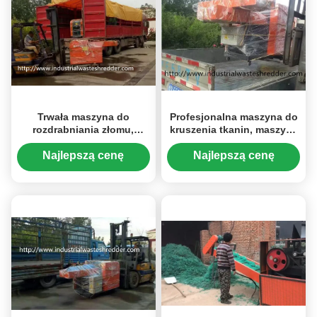
Trwała maszyna do
Profesjonalna maszyna do
rozdrabniania złomu,
kruszenia tkanin, maszyna
maszyna do recyklingu
do recyklingu odpadów
pieluszek typu luźnego /
tkanin
Najlepszą cenę
Najlepszą cenę
belowanego