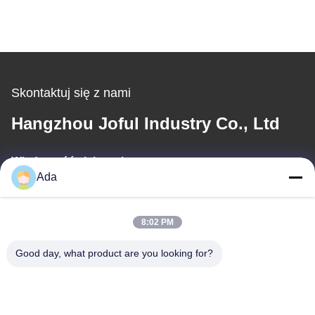
Skontaktuj się z nami
Hangzhou Joful Industry Co., Ltd
Wiadomość elektroniczna
Ada
ada.zhang@jofulindustry.com
8:02 PM
Nasz adres
Good day, what product are you looking for?
Adres
No.1 Rd, Dongzhou Industry Area, Fuyang District, Hangzhou
city, China, 311400