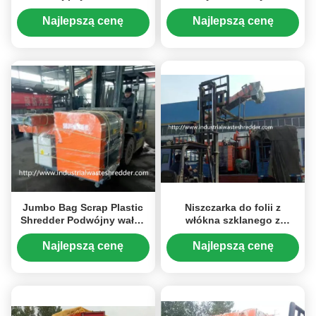
maszyna do recyklingu
niskim zużyciu energii do
odpadów rolniczych
worków z włókniny
Najlepszą cenę
Najlepszą cenę
Jumbo Bag Scrap Plastic
Niszczarka do folii z
Shredder Podwójny wałek
włókna szklanego z
do materiałów miękkich
obrotowym, skręconym
nożem
Najlepszą cenę
Najlepszą cenę