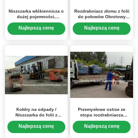
Niszczarka włókiennicza o
Rozdrabniacz złomu z folii
dużej pojemności,
do połowów Obrotowy
maszyna do recyklingu
skręcany nóż
odpadów tekstylnych
Najlepszą cenę
Najlepszą cenę
Kołdry na odpady /
Przemysłowe ostrze ze
Niszczarka do folii z
stopu rozdrabniacza
tworzywa sztucznego
odpadów z tworzyw
Oszczędność energii dla
sztucznych Stalowe ostrze
Najlepszą cenę
Najlepszą cenę
materiałów miękkich
do złomu jeansów